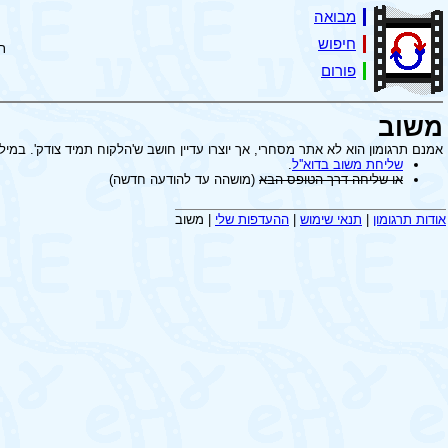
מבואה
חיפוש
ת
פורום
משוב
אמנם תרגומון הוא לא אתר מסחרי, אך יוצרו עדיין חושב ש'הלקוח תמיד צודק'. במיל
שליחת משוב בדוא''ל
.
או שליחה דרך הטופס הבא
(מושהה עד להודעה חדשה)
אודות תרגומון
|
תנאי שימוש
|
ההעדפות שלי
|
משוב