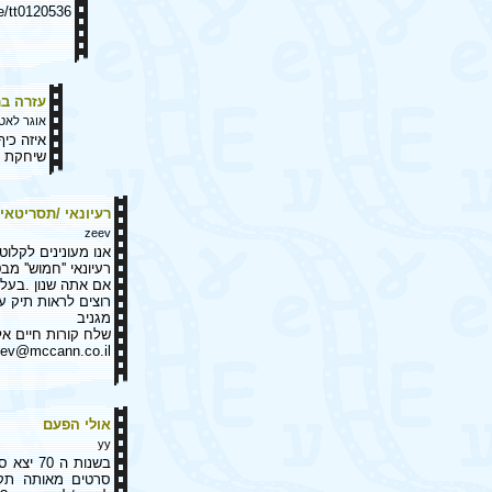
e/tt0120536/
עזרה ב
אוגר לאט
איזה כי
שיחקת 
רעיונאי /תסריטאי
zeev
אנו מעונינים לקלוט 
רעיונאי ''חמוש'' מ
אם אתה שנון .בעל 
רוצים לראות תיק ע
מגניב
שלח קורות חיים אלי
ev@mccann.co.il
אולי הפעם
yy
בשנות ה 70 יצא סרט שערורייתי בשם ''ונוס בפרווה''. השם venus in furs מופיע ב
סרטים מאותה תקו