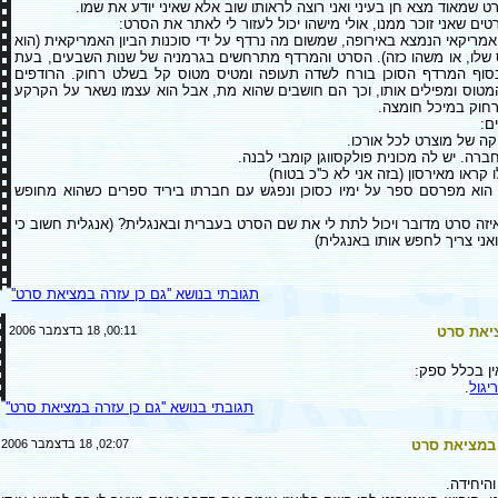
ט שמאוד מצא חן בעיני ואני רוצה לראותו שוב אלא שאיני יודע את שמו.
ים שאני זוכר ממנו, אולי מישהו יכול לעזור לי לאתר את הסרט:
מריקאי הנמצא באירופה, שמשום מה נרדף על ידי סוכנות הביון האמריקאית (הוא
 שלו, או משהו כזה). הסרט והמרדף מתרחשים בגרמניה של שנות השבעים, בעת
וף המרדף הסוכן בורח לשדה תעופה ומטיס מטוס קל בשלט רחוק. הרודפים
מטוס ומפילים אותו, וכך הם חושבים שהוא מת, אבל הוא עצמו נשאר על הקרקע
חוק במיכל חומצה.
ם:
ה של מוצרט לכל אורכו.
ברה. יש לה מכונית פולקסווגן קומבי לבנה.
קראו מאירסון (בזה אני לא כ''כ בטוח)
הוא מפרסם ספר על ימיו כסוכן ונפגש עם חברתו ביריד ספרים כשהוא מחופש
יזה סרט מדובר ויכול לתת לי את שם הסרט בעברית ובאנגלית? (אנגלית חשוב כי
אני צריך לחפש אותו באנגלית)
תגובתי בנושא ''גם כן עזרה במציאת סרט''
ציאת סרט
00:11, 18 בדצמבר 2006
ין בכלל ספק:
יגול
.
תגובתי בנושא ''גם כן עזרה במציאת סרט''
 במציאת סרט
02:07, 18 בדצמבר 2006
היחידה.