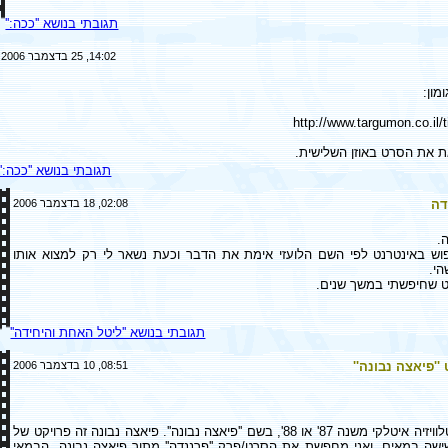
תגובתי בנושא ''ככה:''
14:02, 25 בדצמבר 2006
מון:
http://www.targumon.co.il/
ת את הסרט באוזן השלישית.
תגובתי בנושא ''ככה:''
דה
02:08, 18 בדצמבר 2006
.
פוש באינטרנט לפי השם הלועזי אימת את הדבר וכעת נשאר לי רק למצוא אותו
הי.
ט שחיפשתי במשך שנים.
תגובתי בנושא ''ליטל האחת והיחידה''
פיאצה נבונה''
08:51, 10 בדצמבר 2006
אני מחפשת סרט טלוויזיה איטלקי משנה 87' או 88', בשם ''פיאצה נבונה''. פיאצה נבונה זה פרויקט של
שה במאים, ואני מחפשת את הסרט/פרק ''פרננדה'' מתוך פיאצה נבונה. הבמאי