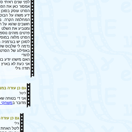
לפני שנים ראיתי סר
אמסור כאן את הפרט
הסרט עוסק בסוכן א
ידע משהו על הבוס
המחלמה הקרה. בס
חושבים שהוא על ה
ומטביע את השלט ר
פרטים מזהים נוספי
הסרט מלווה במוסיק
לסוכן יש בגרמניה ח
נדמה לי שלבוס שלו 
באפילוג של הסרט 
להודי
האם מישהו יודע בא
אני כעת לא בארץ ו
תודה גילי
גם כן עזרה במ
ליטל
אני די בטוחה שא
מדובר ב
משחקי ר
גם כן עזרה
גילי
ליטל האחת ו