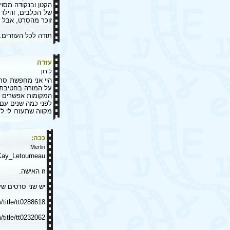
הקטן ובנקודה מסוי
של הכלבים, והילד
זוכר מהסרט, אבל א
תודה לכל העוזרים.
עזרה
לירון
היי אני מחפשת סרט
על המורה בחטיבת 
המקומות אפשרים שי
לפני כמה שנים עם
מקווה שתעזרו לי ל
ככה:
Merlin
_Kay_Letourneau
זו האישה.
יש שני סרטים שע
title/tt0288618/
title/tt0232062/