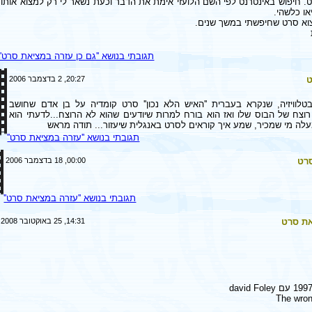
ט. חיפוש באינטרנט לפי השם הלועזי אימת את הדבר וכעת נשאר לי רק למצוא אותו
או כלשהי.
וא סרט שחיפשתי במשך שנים.
תגובתי בנושא ''גם כן עזרה במציאת סרט''
ט
20:27, 2 בדצמבר 2006
טלוויזיה, שנקרא בעברית ''האיש הלא נכון'' סרט קומדיה על בן אדם שחושב
וצח של הבוס שלו ואז הוא בורח למרות שיודעים שהוא לא הרוצח...לדעתי הוא
תגובתי בנושא ''עזרה במציאת סרט''
רט
00:00, 18 בדצמבר 2006
תגובתי בנושא ''עזרה במציאת סרט''
ת סרט
14:31, 25 באוקטובר 2008