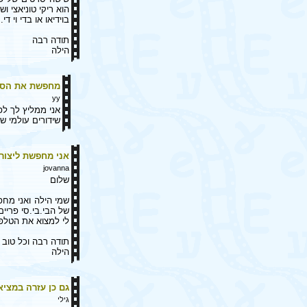
הוא ריקי טוניאצי ו
בוידיאו או בדי וי די. הוא הוק
תודה רבה
הילה
מחפשת את הסרט 
yy
אני ממליץ לך לפ
שידורים עולמי ש
אני מחפשת ליצור
jovanna
שלום
שמי הילה ואני מח
של הבי.בי.סי פריי
לי למצוא את הטלפון
תודה רבה וכל טוב
הילה
גם כן עזרה במצי
גילי