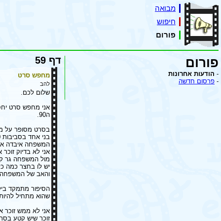
מבואה
חיפוש
פורום
דף 59
פורום
-
הודעות אחרונות
מחפש סרט
-
פרסום חדשה
להב
שלום לכם.
אני מחפש סרט יחסי
ה90.
בסרט מסופר על מש
בני אחד בסביבות 10 והשני קטן יותר.
המשפחה איבדה את
אני לא בדיוק זוכר 
מול המשפחה גר קצ
יש לו בחצר כמה כל
והאב של המשפחה ה
הסיפור מתמקד בילד
שהוא מתחיל להיות
אני לא ממש זוכר א
זוכר שיש קטע בסר