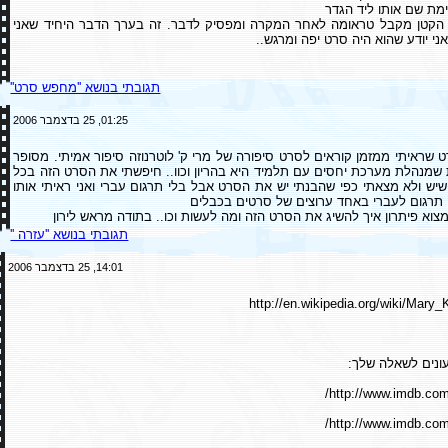
ימת שם אותו ליד הגדר
 הקטן מקבל טראומה לאחר המקרה ומפסיק לדבר. זה בערך הדבר היחיד שאני
ני יודע שהוא היה סרט יפה ומרגש..
תגובתי בנושא ''מחפש סרט''
01:25, 25 בדצמבר 2006
 שראיתי ממזמן קוראים לסרט סיפורה של מרי ק' לוטרנוזה סיפור אמיתי. מסופר
שמנהלת מערכת יחסים עם תלמיד היא בהריון וכוו.. חיפשתי את הסרט הזה בכל
ש ולא מצאתי כפי שהבנתי יש את הסרט אבל בלי תרגום עברי ואני ראיתי אותו
 תרגום לעברי באחד ערוצים של סרטים בכבלים
מצוא פיתרון איך להשיג את הסרט הזה ומה לעשות וכו.. בתודה מראש לירון
תגובתי בנושא ''עזרה ''
14:01, 25 בדצמבר 2006
http://en.wikipedia.org/wiki/Mary
ונים לשאלה שלך:
http://www.imdb.com/
http://www.imdb.com/