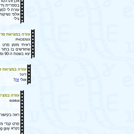
אכן זהו הסר
בספריית ןידי
עזרת לי למצ
אלפי נשיקות
גילי
עזרה במציאת סר
PHOENIX
ראיתי מזמן סרט ב
שחודשים בו בתור ר
יצא בשנות ה-90 ומעלה מי שמכיר, שמע איך קוראים לסרט באנגלית שיעזור... תודה מראש
עזרה במציאת ס
ליטל
אולי
זה
?
עזרה במציא
dubibal
ראה בקישור
סרט קנדי מ1997 עם david Foley
נקרא The wrong guy