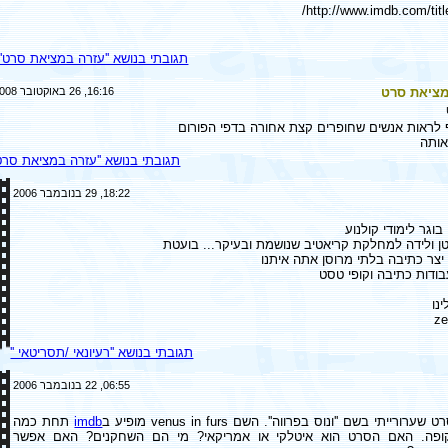
http://www.imdb.com/titl
תגובתי בנושא ''עזרה במציאת סרט''
מציאת סרט
16:16, 26 באוקטובר 2008
ף לראות אנשים שחופרים קצת אחורה בדפי הפורום
אותה
תגובתי בנושא ''עזרה במציאת סרט'
18:22, 29 בנובמבר 2006
בוגר לימודי קולנוע
בטן ולידה למחלקת קריאטיב שנושמת ובעיקר... בועטת
יצר כתיבה בלתי מרוסן אתה איתנו
בודות כתיבה וקופי טסט
נו
ze
תגובתי בנושא ''רעיונאי /תסריטאי ''
06:55, 22 בנובמבר 2006
imdb
תחת כמה
פה. האם הסרט הוא איטלקי או אמריקאי? מי הם השחקנים? האם אפשר