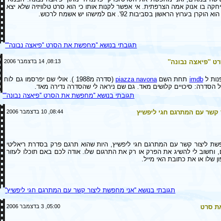
שיחקה בו אנוק אמה הצרפתית. אי אפשר לקנות אותו כי הוא סרט טלוויזיה שלא יצא
רן בערוץ הראשון בסביבות 92'. אם למישהו יש אשמח לרכוש.
תגובתי בנושא ''מחפשת את הסרט ''פיאצה נבונה''''
''פיאצה נבונה''
08:13, 14 בדצמבר 2006
נות ל
imdb
תחת השם
piazza navona
(סדרה מ1988 ). אולי שם יפרסמו גם לוח
ל הסדרה: סיכויים קלושים מאד. גם שם ניראה לי שהסדרה נדירה מאד.
תגובתי בנושא ''מחפשת את הסרט ''פיאצה נבונה''''
 קשר עם המתרגם חגי ליפשיץ
08:44, 10 בדצמבר 2006
פשת ליצור קשר עם המתרגם חגי ליפשיץ, היות שהוא תרגם פרק בסדרת ריאליטי
ם, וחשוב לי להשיג את הפרק או רק את התרגום שלו. אודה לכם באם תוכלו לעזור
 שלו או את כתובת האי מייל.
תגובתי בנושא ''אני מחפשת ליצור קשר עם המתרגם חגי ליפשיץ''
את סרט
05:00, 3 בדצמבר 2006