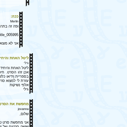
ככה:
Merlin
ופה זה בתרגו
title_005995
אני לא מוצא
ליטל האחת והיחי
גילי
ליטל האחת והיחידה
אכן זהו הסרט. חי
בספריית ןידיאו כלש
עזרת לי למצוא סר
אלפי נשיקות
גילי
מחפשת את הסרט ''
jovanna
שלום,
שישה סרטים של שי