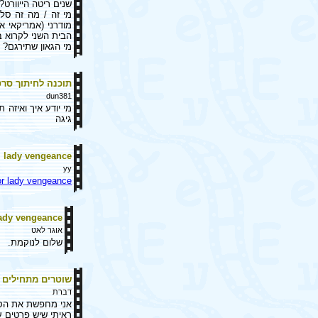
שנים ריטה הייוורט?
מי זה / מה זה סל
מודרני (אמריקאי א
הבית השני לקרוא 
מי הגאון שתירגם? 
תוכנה לחיתוך סרט
dun381
גיגה
lady vengeance
yy
or lady vengeance
ady vengeance
אוגר לאט
שלום לנוקמת.
שוטרים מתחילים
דברת
אני מחפשת את הסי
ראיתי שיש פרטים 