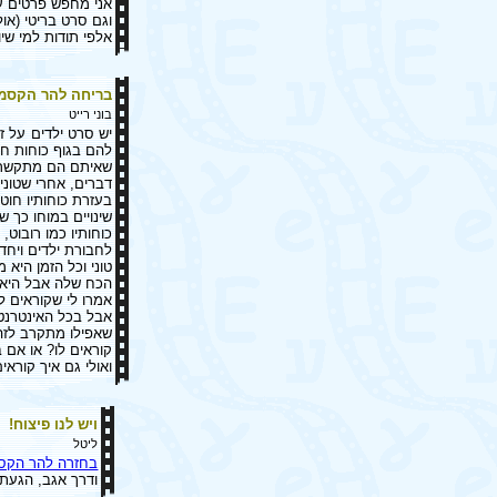
אני מחפש פרטים על 
וגם סרט בריטי (אולי אירלנדי?)משנת 2
אלפי תודות למי ש
בריחה להר הקסמ
בוני רייט
יש סרט ילדים על ז
להם בגוף כוחות ח
שאיתם הם מתקשרים
דברים, אחרי שטוני
בעזרת כוחותיו חוט
שינויים במוחו כך 
כוחותיו כמו רובוט,
לחבורת ילדים ויחד
טוני וכל הזמן היא
הכח שלה אבל היא ל
אמרו לי שקוראים ל
אבל בכל האינטרנט
שאפילו מתקרב לזה, 
קוראים לו? או אם 
ואולי גם איך קוראי
ויש לנו פיצוח!
ליטל
בחזרה להר הקס
ודרך אגב, הגעתי