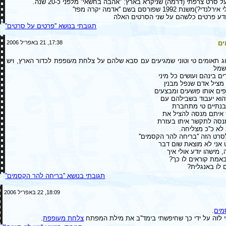
סרט צרפתי (דרמה) שניקרא בארץ: ''אהבה בחשאי'' מלפני כ-20 שנה.
199 שפורסם בשם ''אדמה יקרה מפז''
יודע פרטים כלשהם על שני הסרטים האלה
תגובתי בנושא ''פרטים על סרטים''
ים
17:38, 21 באפריל 2006
וג תאומים טי וטוני שמגיעים עם סבא שלהם על צלחת מעופפת לכדור הארץ, ויש
שמל
 בינהם ועושים כל מיני
 מציל אדם שנפל מבנין
פים אותו פושעים ומבצעים
שהוא יעבוד בשבילהם עם
 בנתיים טי מתחברת
 איתם מנסה להציל את
 מנסה לתקשר איתו בעזרת
א כ''כ מצליחה.
סרט הזה ''בריחה להר הקסמים''
 אני לא מוצאת שום דבר
מישהו יודע אולי איך
באמת קוראים לו כך?
ם לו באנגלית?
תגובתי בנושא ''בריחה להר הקסמים''
18:09, 22 באפריל 2006
מים
.
 לזה על ידי כך שחיפשתי בימד''ב את מילת המפתח
צלחת מעופפת
.