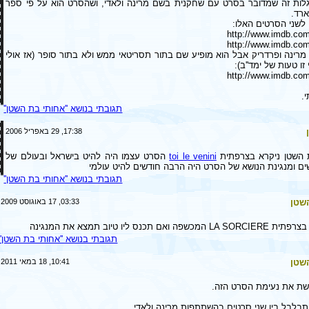
ות זה שמדובר בסרט עם שחקנית בשם מרינה ולאדי, ושהסרט הוא על פי ספר
רד.
לשני הסרטים האלו:
http://www.imdb.com/
http://www.imdb.com/
מרינה ופרדריק אבל הוא מופיע שם בתור תסריטאי ממש ולא בתור סופר (אז אולי
זו טעות של ימד''ב):
http://www.imdb.com/
י.
תגובתי בנושא ''אחותי בת השטן''
17:38, 29 באפריל 2006
 השטן ניקרא בצרפתית
toi le venini
הסרט עצמו היה להיט בישראל ובעולם של
ים ומנגינת הנושא של הסרט היה הרבה חודשים להיט עולמי
תגובתי בנושא ''אחותי בת השטן''
שטן
03:33, 17 באוגוסט 2009
אם תכנס ליו טיוב תמצא את המנגינה
תגובתי בנושא ''אחותי בת השטן''
שטן
10:41, 18 במאי 2011
שת את נעימת הסרט הזה.
תבלבל בין שני סרטים בהשתתפות מרינה ולאדי.