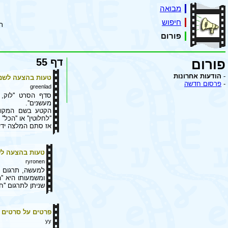
מבואה
חיפוש
ת
פורום
דף 55
פורום
-
הודעות אחרונות
טעות בהצעה לשם 
-
פרסום חדשה
greenlad
סדף הסרט ''לוק, 
מעשנים''.
''לחלוטין'' או ''הכל'
אז סתם המלצה ידיד
טעות בהצעה לשם
ryronen
למעשה, תרגום עד
שניתן לתרגום ''ח
פרטים על סרטים
yy