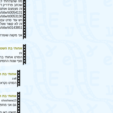
מה שהצלחתי לגל
שכתב פרדריק דא
זה מצמצם אותנו 
title/tt0054131
title/tt0053130
ויש עוד סרט עם 
זה לא קשור ואולי 
title/tt0143851
אני מקווה שעזרת
אחותי בת השטן
yy
הסרט אחותי בת
סוף שנות החמיש
אחותי בת ה
zafi
הסרט נקרא בצרפתית LA SORCIERE המכשפה ו
אחותי בת ה
shoshana13
גם אני מחפ
מישהו כאן ה