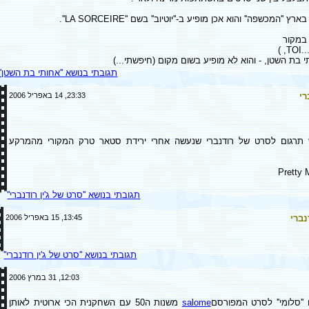
''המכשפה'' והוא אכן מופיע ב-''יוטיוב'' בשם ''LA SORCEIRE''.
במקור
TOI..
י בת השטן, - והוא לא מופיע בשום מקום (חיפשתי...)
תגובתי בנושא ''אחותי בת השטן''
רי
23:33, 14 באפריל 2006
ש תרגום לסרט של רודנברי שנעשה אחרי ירידת סטאר טרק המקורי מהמרקע
Pretty 
תגובתי בנושא ''סרט של ג'ין רודנברי''
נברי
13:45, 15 באפריל 2006
תגובתי בנושא ''סרט של ג'ין רודנברי''
12:03, 31 במרץ 2006
''סלומי'' לסרט המפורסם
salome
משנות ה50 עם השחקנית הכי ארוטית לאותן