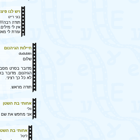
ויש לנו פיצו
בוני רייט
תודה רבה!!!
אין לי מילים,
עזרת לי מאד
חיילות הגיהנום
dudubitn
שלום
הגיהנום. מדובר בס
לא כל כך רציני.
תודה מראש.
אחותי בת השטן
וולי
אני מחפש את שם נ
אחותי בת השטן
ליטל