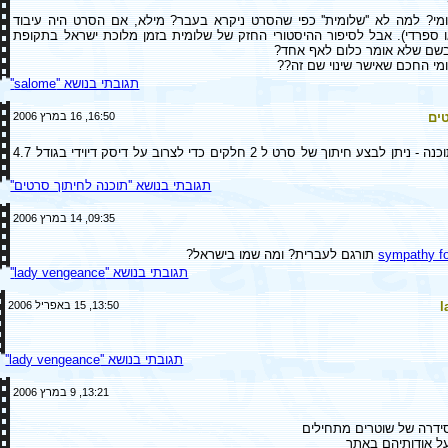
ומי? למה לא ''שלומית'' כפי שהסרט ניקרא בעבר? מילא, אם הסרט היה עיבוד
ו ספרדי). אבל לסיפור ההיסטורי החזק של שלומית בזמן מלוכת ישראל בתקופת
בשם שלא אומר כלום לאף אחד?
ומי החכם שאישר שינוי שם זה??
תגובתי בנושא ''salome''
ים
16:50, 16 במרץ 2006
מי יודע איך ואיזה תוכנה - ניתן לבצע חיתוך של סרט ל 2 חלקים כדי לצרוב על דיסק דיוידי בגודל 4.7
תגובתי בנושא ''תוכנה לחיתוך סרטים''
09:35, 14 במרץ 2006
sympathy f
תורגם לעברית? ומה שמו בישראל?
תגובתי בנושא ''lady vengeance''
l
13:50, 15 באפריל 2006
תגובתי בנושא ''lady vengeance''
13:21, 9 במרץ 2006
דרה של שוטרים מתחילים
על אודותיהם באתר