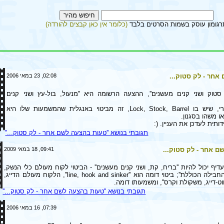
רגומון עוסק בשמות הסרטים בלבד
(כלומר אין כאן קבצים להורדה)
אחר - לק סטוק...
02:08, 23 במאי 2006
סטוק ושני קנים מעשנים'', ההצעה הרשומה היא ''מנעול, בול-עץ ושני קנים
הקטע בשם המקורי, שיש בו Lock, Stock, Barrel, זה מביטוי באנגלית שהמשמעות שלו היא
' או משהו בסגנון.
ותית לעדכן את העניין. (:
תגובתי בנושא ''טעות בהצעה לשם אחר - לק סטוק...''
 אחר - לק סטוק...
09:41, 18 במאי 2009
יף יכול להיות ''בריח, קת, ושני קנים מעשנים'' - הביטוי לקוח מעולם כלי הנשק,
ומשמעותו היא ''החבילה הכוללת''; ביטוי דומה הוא ''line, hook and sinker'', הלקוח מעולם הדייג,
וט-דייג, משקולת וקרס'', ומשמעותו דומה.
תגובתי בנושא ''טעות בהצעה לשם אחר - לק סטוק...''
07:39, 16 במאי 2006