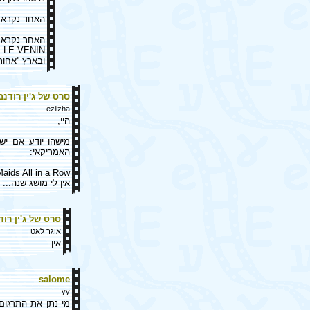
האחד נקרא בארץ 
האחר נקרא 
. LE VENIN, )
ובארץ ''אחות
סרט של ג'ין רודנב
ezilzha
היי,
מישהו יודע אם י
האמריקאי:
Maids All in a Row
אין לי מושג שנה...
סרט של ג'ין רוד
אוגר לאט
אין.
salome
yy
מי נתן את התרגום 